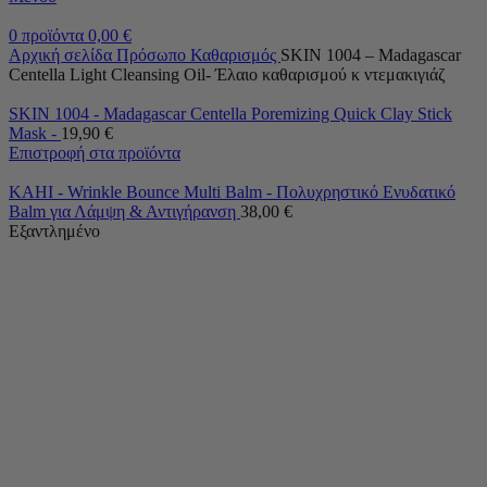
0
προϊόντα
0,00
€
Αρχική σελίδα
Πρόσωπο
Καθαρισμός
SKIN 1004 – Madagascar
Centella Light Cleansing Oil- Έλαιο καθαρισμού κ ντεμακιγιάζ
SKIN 1004 - Madagascar Centella Poremizing Quick Clay Stick
Mask -
19,90
€
Επιστροφή στα προϊόντα
KAHI - Wrinkle Bounce Multi Balm - Πολυχρηστικό Ενυδατικό
Balm για Λάμψη & Αντιγήρανση
38,00
€
Εξαντλημένο