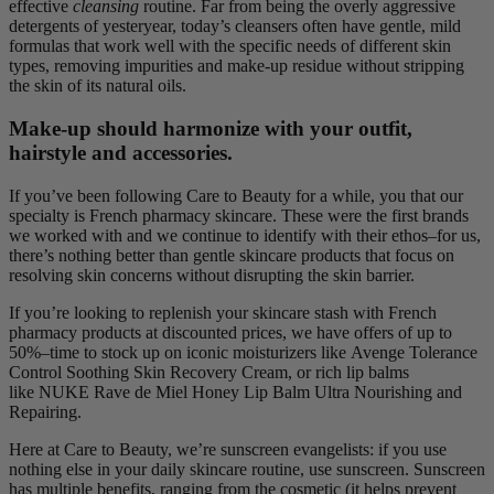
effective
cleansing
routine. Far from being the overly aggressive
detergents of yesteryear, today’s cleansers often have gentle, mild
formulas that work well with the specific needs of different skin
types, removing impurities and make-up residue without stripping
the skin of its natural oils.
Make-up should harmonize with your outfit,
hairstyle and accessories.
If you’ve been following Care to Beauty for a while, you that our
specialty is French pharmacy skincare. These were the first brands
we worked with and we continue to identify with their ethos–for us,
there’s nothing better than gentle skincare products that focus on
resolving skin concerns without disrupting the skin barrier.
If you’re looking to replenish your skincare stash with French
pharmacy products at discounted prices, we have offers of up to
50%–time to stock up on iconic moisturizers like Avenge Tolerance
Control Soothing Skin Recovery Cream, or rich lip balms
like NUKE Rave de Miel Honey Lip Balm Ultra Nourishing and
Repairing.
Here at Care to Beauty, we’re sunscreen evangelists: if you use
nothing else in your daily skincare routine, use sunscreen. Sunscreen
has multiple benefits, ranging from the cosmetic (it helps prevent