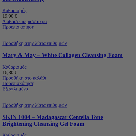
Καθαρισμός
19,90
€
Διαβάστε περισσότερα
Προεπισκόπηση
Πρόσθήκη στην λίστα επιθυμιών
Mary & May – White Collagen Cleansing Foam
Καθαρισμός
16,80
€
Προσθήκη στο καλάθι
Προεπισκόπηση
Εξαντλημένο
Πρόσθήκη στην λίστα επιθυμιών
SKIN 1004 – Madagascar Centella Tone
Brightening Cleansing Gel Foam
Καθαρισμός