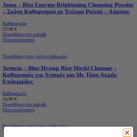
Anua – Rice Enzyme Brightening Cleansing Powder
– Σκόνη Καθαρισμού με Ένζυμα Ρυζιού – Λάμψης
Καθαρισμός
23,90
€
Προσθήκη στο καλάθι
Προεπισκόπηση
Πρόσθήκη στην λίστα επιθυμιών
Arencia – Blue Hyssop Rice Mochi Cleanser –
Καθαρισμός για Λιπαρές και Με Τάση Ακμής
Επιδερμίδες
Καθαρισμός
24,90
€
Προσθήκη στο καλάθι
Προεπισκόπηση
Πρόσθήκη στην λίστα επιθυμιών