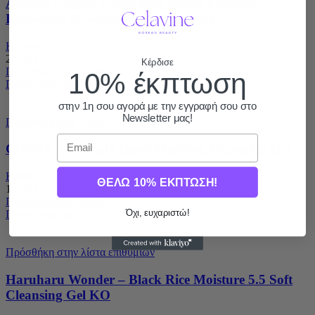
Arencia – Fresh Green Rice Mochi Cleanser –
Ενυδατικό βιταμινούχο καθαριστικό
Καθαρισμός
24,90
€
Κέρδισε
Προσθήκη στο καλάθι
10% έκπτωση
Προεπισκόπηση
στην 1η σου αγορά με την εγγραφή σου στο
Newsletter μας!
Πρόσθήκη στην λίστα επιθυμιών
Email
COSRX – Low pH Good Morning Cleansing Gel
Καθαρισμός
ΘΕΛΩ 10% ΕΚΠΤΩΣΗ!
16,30
€
Προσθήκη στο καλάθι
Όχι, ευχαριστώ!
Προεπισκόπηση
Πρόσθήκη στην λίστα επιθυμιών
Haruharu Wonder – Black Rice Moisture 5.5 Soft
Cleansing Gel KO