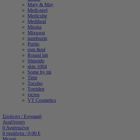
Mary & May
Medi-peel
Medicube
Mediheal
Missha
Mixsoon
numbuzin
Purito
rom &nd
Round lab
Shiseido
skin 1004
Some by mi
Tirtir
Tocobo
Torriden
vicrea
VT Cosmetics
Σύνδεση / Εγγραφή
Αναζήτηση
0
Αγαπημένα
0
προϊόντα
/
0,00
€
Μενού