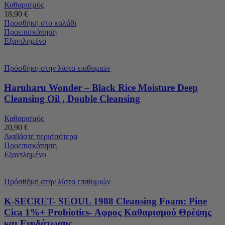
Καθαρισμός
18,90
€
Προσθήκη στο καλάθι
Προεπισκόπηση
Εξαντλημένο
Πρόσθήκη στην λίστα επιθυμιών
Haruharu Wonder – Black Rice Moisture Deep
Cleansing Oil , Double Cleansing
Καθαρισμός
20,90
€
Διαβάστε περισσότερα
Προεπισκόπηση
Εξαντλημένο
Πρόσθήκη στην λίστα επιθυμιών
K-SECRET- SEOUL 1988 Cleansing Foam: Pine
Cica 1%+ Probiotics- Αφρος Καθαρισμού Θρέψης
και Ενυδάτωσης