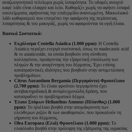
αναζωογονητικό τελείωμα χωρίς λιπαρότητα. Το υδαρές ανοιχτό
καφέ λάδι είναι ελαφρύ και λείο. Καθαρίζει χωρίς να αφήνει λιπαρά
υπολείμματα, αφήνοντας την επιδερμίδα ανανεωμένη. Μικκυλιακό
λάδι καθαρισμού που επιτρέπει την αφαίρεση της περίσσειας
λιπαρότητας & του μακιγιάζ, χωρίς να αφαιρούνται τα υγιή έλαια.
Βασικά Συστατικά:
Εκχύλισμα Centella Asiatica (1.000 ppm):
H Centella
Asiatica περιέχει ενεργά συστατικά, όπως το madecassic acid
& το asiaticoside, τα οποία βοηθούν στη σύνθεση
κολλαγόνου, προάγοντας την εξαιρετική επούλωση των
πληγών & την αναγέννηση του δέρματος. Έχει επίσης
καταπραϋντικές ιδιότητες που βοηθούν στην αντιμετώπιση
προβλημάτων.
Citrus Aurantium Bergamia (Περγαμόντο) Φρουτέλαιο
(2.700 ppm):
Το έλαιο φρούτου περγαμόντο έχει
αντιβακτηριδιακή & αντιφλεγμονώδη δράση, που
καταπραΰνει το προβληματικό δέρμα.
Έλαιο Σπόρων Helianthus Annuus (Ηλίανθος) (1.000
ppm):
Το ηλιέλαιο βοηθά στην απομάκρυνση των
ελεύθερων ριζών & των ακαθαρσιών, που προκαλούν τη
γήρανση του δέρματος.
Olea Europaea (Ελιά) Φρουτέλαιο (1.000 ppm):
Το
ελαιόλαδο βοηθά στην πρόληψη της εξάτμισης της υγρασίας