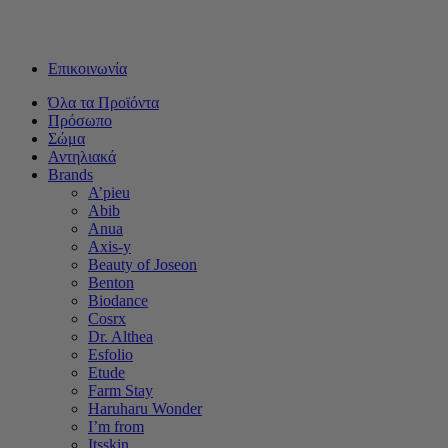
Δωρεάν μεταφορικά για αγορές άνω των 50€ - Αποστολή με
Box Now με 2€
Επικοινωνία
Όλα τα Προϊόντα
Πρόσωπο
Σώμα
Αντηλιακά
Brands
A’pieu
Abib
Anua
Axis-y
Beauty of Joseon
Benton
Biodance
Cosrx
Dr. Althea
Esfolio
Etude
Farm Stay
Haruharu Wonder
I’m from
Itsskin