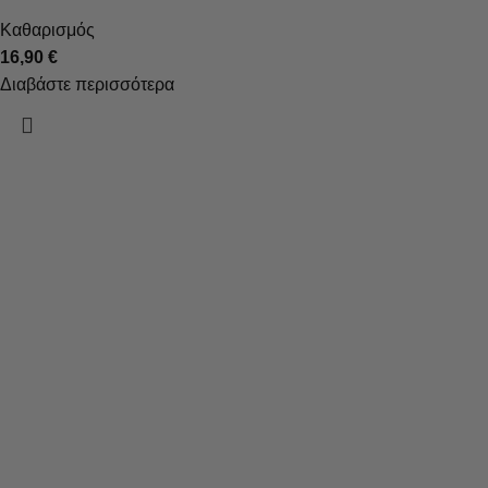
Καθαρισμός
16,90
€
Διαβάστε περισσότερα
Τα καλλυντικά, που δημιουργούνται με τη χρήση σύγχρονων
τεχνολογιών, στοχεύουν στην υγεία και την ομορφιά του
δέρματος.
Κατηγορίες
Καθαρισμός
Ενυδάτωση
Μάσκες
Απολέπιση
Toners
Serums & Οροί
Σώμα