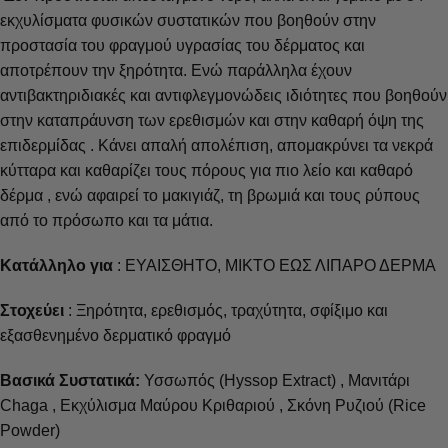
εκχυλίσματα φυσικών συστατικών που βοηθούν στην
προστασία του φραγμού υγρασίας του δέρματος και
αποτρέπουν την ξηρότητα. Ενώ παράλληλα έχουν
αντιβακτηριδιακές και αντιφλεγμονώδεις ιδιότητες που βοηθούν
στην καταπράυνση των ερεθισμών και στην καθαρή όψη της
επιδερμίδας . Κάνει απαλή απολέπιση, απομακρύνει τα νεκρά
κύτταρα και καθαρίζει τους πόρους για πιο λείο και καθαρό
δέρμα , ενώ α
φαιρεί το μακιγιάζ, τη βρωμιά και τους ρύπους
από το πρόσωπο και τα μάτια.
Κατάλληλο για
:
ΕΥΑΙΣΘΗΤΟ, ΜΙΚΤΟ ΕΩΣ ΛΙΠΑΡΟ ΔΕΡΜΑ
Στοχεύει
:
Ξηρότητα, ερεθισμός, τραχύτητα, σφίξιμο και
εξασθενημένο δερματικό φραγμό
Βασικά Συστατικά:
Υσσωπός (Hyssop Extract) , Μανιτάρι
Chaga , Εκχύλισμα Μαύρου Κριθαριού , Σκόνη Ρυζιού (Rice
Powder)