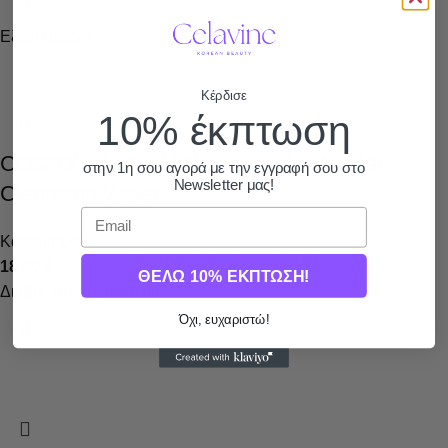
Εξαντλημένο
Κέρδισε
10% έκπτωση
COSRX – Low pH Niacinamide Micellar
στην 1η σου αγορά με την εγγραφή σου στο
Newsletter μας!
Cleansing Water
Email
Καθαρισμός
18,90
€
ΘΕΛΩ 10% ΕΚΠΤΩΣΗ!
Διαβάστε περισσότερα
Όχι, ευχαριστώ!