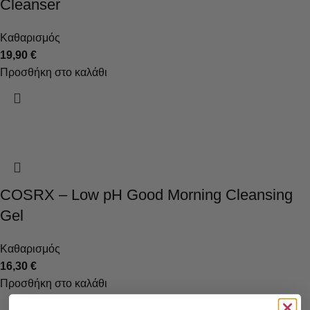
Cleanser
Καθαρισμός
19,90
€
Προσθήκη στο καλάθι
COSRX – Low pH Good Morning Cleansing
Gel
Καθαρισμός
16,30
€
Προσθήκη στο καλάθι