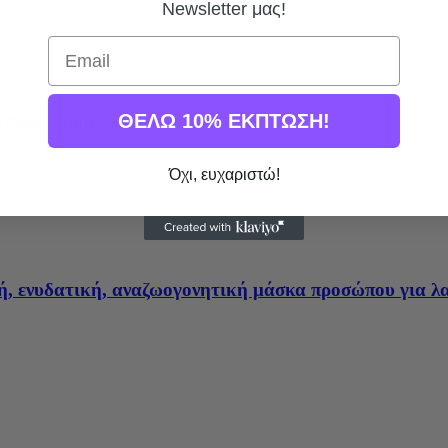
Newsletter μας!
Email
ΘΕΛΩ 10% ΕΚΠΤΩΣΗ!
κα Ανάπλασης και Λάμψη
Όχι, ευχαριστώ!
κή, ενυδατική, αναζωογονητική μάσκα προσώπου για λα