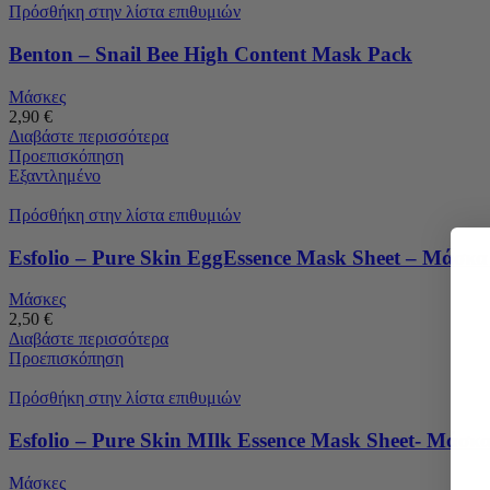
Πρόσθήκη στην λίστα επιθυμιών
Benton – Snail Bee High Content Mask Pack
Μάσκες
2,90
€
Διαβάστε περισσότερα
Προεπισκόπηση
Εξαντλημένο
Πρόσθήκη στην λίστα επιθυμιών
Esfolio – Pure Skin EggEssence Mask Sheet – Μάσκα
Μάσκες
2,50
€
Διαβάστε περισσότερα
Προεπισκόπηση
Πρόσθήκη στην λίστα επιθυμιών
Esfolio – Pure Skin MIlk Essence Mask Sheet- Μάσ
Μάσκες