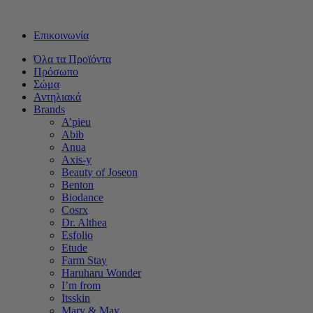
Δωρεάν μεταφορικά για αγορές άνω των 50€ - Αποστολή με Box
Επικοινωνία
Όλα τα Προϊόντα
Πρόσωπο
Σώμα
Αντηλιακά
Brands
A’pieu
Abib
Anua
Axis-y
Beauty of Joseon
Benton
Biodance
Cosrx
Dr. Althea
Esfolio
Etude
Farm Stay
Haruharu Wonder
I’m from
Itsskin
Mary & May