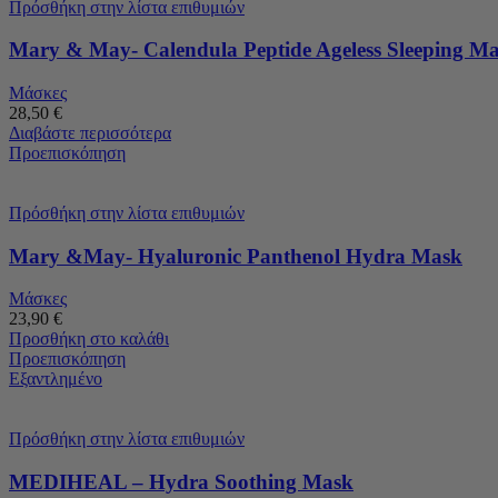
Πρόσθήκη στην λίστα επιθυμιών
Mary & May- Calendula Peptide Ageless Sleeping M
Μάσκες
28,50
€
Διαβάστε περισσότερα
Προεπισκόπηση
Πρόσθήκη στην λίστα επιθυμιών
Mary &May- Hyaluronic Panthenol Hydra Mask
Μάσκες
23,90
€
Προσθήκη στο καλάθι
Προεπισκόπηση
Εξαντλημένο
Πρόσθήκη στην λίστα επιθυμιών
MEDIHEAL – Hydra Soothing Mask