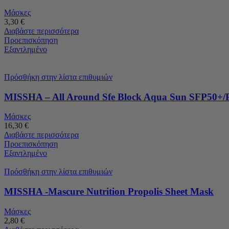
Μάσκες
3,30
€
Διαβάστε περισσότερα
Προεπισκόπηση
Εξαντλημένο
Πρόσθήκη στην λίστα επιθυμιών
MISSHA – All Around Sfe Block Aqua Sun SFP50+/
Μάσκες
16,30
€
Διαβάστε περισσότερα
Προεπισκόπηση
Εξαντλημένο
Πρόσθήκη στην λίστα επιθυμιών
MISSHA -Mascure Nutrition Propolis Sheet Mask
Μάσκες
2,80
€