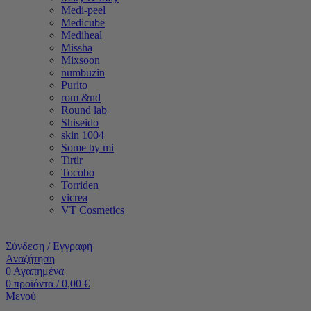
Medi-peel
Medicube
Mediheal
Missha
Mixsoon
numbuzin
Purito
rom &nd
Round lab
Shiseido
skin 1004
Some by mi
Tirtir
Tocobo
Torriden
vicrea
VT Cosmetics
Σύνδεση / Εγγραφή
Αναζήτηση
0
Αγαπημένα
0
προϊόντα
/
0,00
€
Μενού