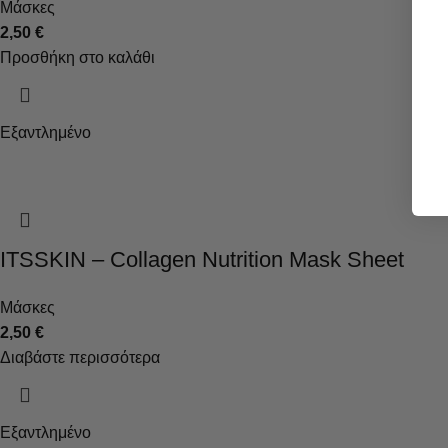
Μάσκες
2,50
€
Προσθήκη στο καλάθι
Εξαντλημένο
ITSSKIN – Collagen Nutrition Mask Sheet
Μάσκες
2,50
€
Διαβάστε περισσότερα
Εξαντλημένο