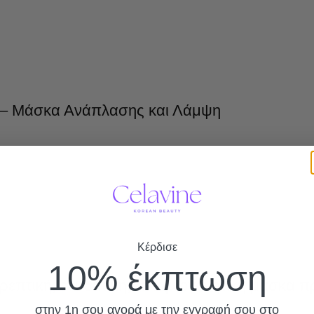
et – Μάσκα Ανάπλασης και Λάμψη
Κέρδισε
10% έκπτωση
 Θρεπτική, ενυδατική, αναζωογονητική μάσκα 
στην 1η σου αγορά με την εγγραφή σου στο