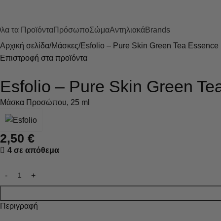
ωρεάν μεταφορικά για αγορές άνω των 50€ - Αποστολή με Box Now με 2€
λα τα Προϊόντα
Πρόσωπο
Σώμα
Αντηλιακά
Brands
Αρχική σελίδα
Μάσκες
Esfolio – Pure Skin Green Tea Essence
Επιστροφή στα προϊόντα
Esfolio – Pure Skin Green T
Μάσκα Προσώπου, 25 ml
2,50
€
4 σε απόθεμα
Περιγραφή