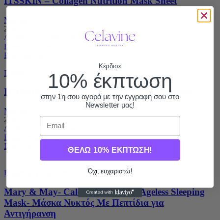
ITSSKIN – Collagen Nutrition Mask Sheet
Μάσκες
2,50
€
Διαβάστε περισσότερα
Προεπισκόπηση
Εξαντλημένο
Κέρδισε
Πρόσθήκη στην λίστα επιθυμιών
10% έκπτωση
ITSSKIN – Power 10 Formula VE Mask Sheet
στην 1η σου αγορά με την εγγραφή σου στο
Newsletter μας!
Μάσκες
Email
2,80
€
Διαβάστε περισσότερα
Προεπισκόπηση
Εξαντλημένο
ΘΕΛΩ 10% ΕΚΠΤΩΣΗ!
Όχι, ευχαριστώ!
Πρόσθήκη στην λίστα επιθυμιών
Mary & May- Calendula Peptide Ageless Sleeping
Mask- Μάσκα Νυκτός Με Πεπτίδια για
Αντιγήρανση