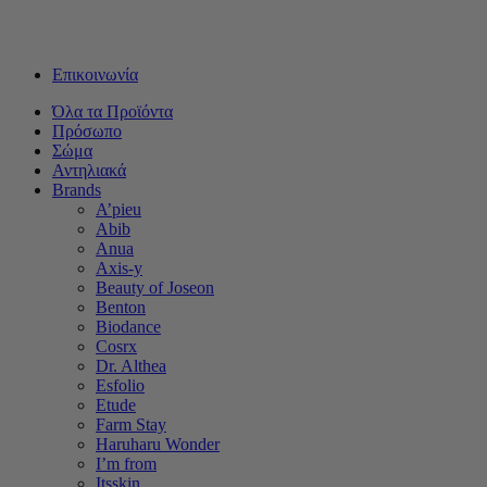
Δωρεάν μεταφορικά για αγορές άνω των 50€ - Αποστολή με
Box Now με 2€
Επικοινωνία
Όλα τα Προϊόντα
Πρόσωπο
Σώμα
Αντηλιακά
Brands
A’pieu
Abib
Anua
Axis-y
Beauty of Joseon
Benton
Biodance
Cosrx
Dr. Althea
Esfolio
Etude
Farm Stay
Haruharu Wonder
I’m from
Itsskin