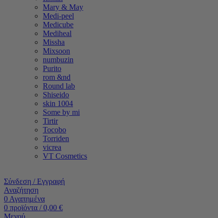
Mary & May
Medi-peel
Medicube
Mediheal
Missha
Mixsoon
numbuzin
Purito
rom &nd
Round lab
Shiseido
skin 1004
Some by mi
Tirtir
Tocobo
Torriden
vicrea
VT Cosmetics
Σύνδεση / Εγγραφή
Αναζήτηση
0
Αγαπημένα
0
προϊόντα
/
0,00
€
Μενού