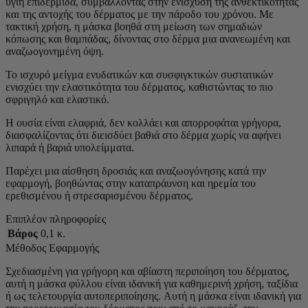
υγιή επιδερμίδα, συμβάλλοντας στην ενίσχυση της ανθεκτικότητας
και της αντοχής του δέρματος με την πάροδο του χρόνου. Με
τακτική χρήση, η μάσκα βοηθά στη μείωση των σημαδιών
κόπωσης και θαμπάδας, δίνοντας στο δέρμα μια ανανεωμένη και
αναζωογονημένη όψη.
Το ισχυρό μείγμα ενυδατικών και συσφιγκτικών συστατικών
ενισχύει την ελαστικότητα του δέρματος, καθιστώντας το πιο
σφριγηλό και ελαστικό.
Η ουσία είναι ελαφριά, δεν κολλάει και απορροφάται γρήγορα,
διασφαλίζοντας ότι διεισδύει βαθιά στο δέρμα χωρίς να αφήνει
λιπαρά ή βαριά υπολείμματα.
Παρέχει μια αίσθηση δροσιάς και αναζωογόνησης κατά την
εφαρμογή, βοηθώντας στην καταπράυνση και ηρεμία του
ερεθισμένου ή στρεσαρισμένου δέρματος.
Επιπλέον πληροφορίες
Βάρος
0,1 κ.
Μέθοδος Εφαρμογής
Σχεδιασμένη για γρήγορη και αβίαστη περιποίηση του δέρματος,
αυτή η μάσκα φύλλου είναι ιδανική για καθημερινή χρήση, ταξίδια
ή ως τελετουργία αυτοπεριποίησης. Αυτή η μάσκα είναι ιδανική για