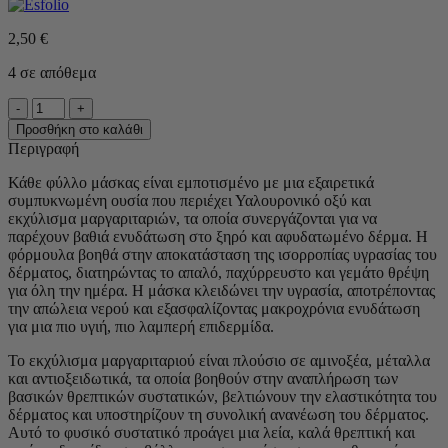
2,50
€
4 σε απόθεμα
Esfolio
-
Προσθήκη στο καλάθι
Pure
Περιγραφή
Skin
Pearl
Κάθε φύλλο μάσκας είναι εμποτισμένο με μια εξαιρετικά
Essence
συμπυκνωμένη ουσία που περιέχει Υαλουρονικό οξύ και
Mask
εκχύλισμα μαργαριταριών, τα οποία συνεργάζονται για να
Seet
παρέχουν βαθιά ενυδάτωση στο ξηρό και αφυδατωμένο δέρμα. Η
-
φόρμουλα βοηθά στην αποκατάσταση της ισορροπίας υγρασίας του
Μάσκα
δέρματος, διατηρώντας το απαλό, παχύρρευστο και γεμάτο θρέψη
Ανάπλασης
για όλη την ημέρα. Η μάσκα κλειδώνει την υγρασία, αποτρέποντας
και
την απώλεια νερού και εξασφαλίζοντας μακροχρόνια ενυδάτωση
Λάμψη
για μια πιο υγιή, πιο λαμπερή επιδερμίδα.
ποσότητα
Το εκχύλισμα μαργαριταριού είναι πλούσιο σε αμινοξέα, μέταλλα
και αντιοξειδωτικά, τα οποία βοηθούν στην αναπλήρωση των
βασικών θρεπτικών συστατικών, βελτιώνουν την ελαστικότητα του
δέρματος και υποστηρίζουν τη συνολική ανανέωση του δέρματος.
Αυτό το φυσικό συστατικό προάγει μια λεία, καλά θρεπτική και