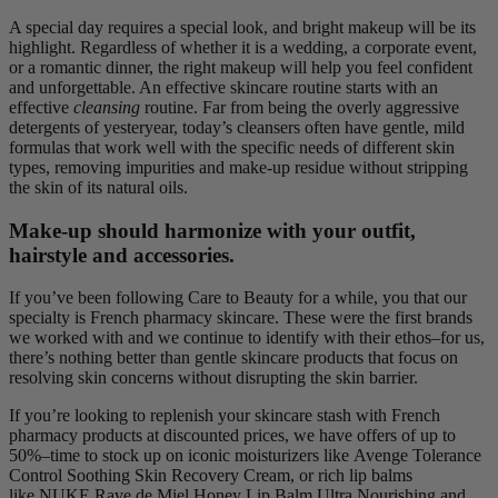
A special day requires a special look, and bright makeup will be its
highlight. Regardless of whether it is a wedding, a corporate event,
or a romantic dinner, the right makeup will help you feel confident
and unforgettable. An effective skincare routine starts with an
effective
cleansing
routine. Far from being the overly aggressive
detergents of yesteryear, today’s cleansers often have gentle, mild
formulas that work well with the specific needs of different skin
types, removing impurities and make-up residue without stripping
the skin of its natural oils.
Make-up should harmonize with your outfit,
hairstyle and accessories.
If you’ve been following Care to Beauty for a while, you that our
specialty is French pharmacy skincare. These were the first brands
we worked with and we continue to identify with their ethos–for us,
there’s nothing better than gentle skincare products that focus on
resolving skin concerns without disrupting the skin barrier.
If you’re looking to replenish your skincare stash with French
pharmacy products at discounted prices, we have offers of up to
50%–time to stock up on iconic moisturizers like Avenge Tolerance
Control Soothing Skin Recovery Cream, or rich lip balms
like NUKE Rave de Miel Honey Lip Balm Ultra Nourishing and