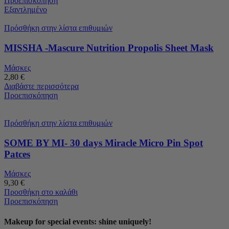
Προεπισκόπηση
Εξαντλημένο
Πρόσθήκη στην λίστα επιθυμιών
MISSHA -Mascure Nutrition Propolis Sheet Mask
Μάσκες
2,80
€
Διαβάστε περισσότερα
Προεπισκόπηση
Πρόσθήκη στην λίστα επιθυμιών
SOME BY MI- 30 days Miracle Micro Pin Spot
Patces
Μάσκες
9,30
€
Προσθήκη στο καλάθι
Προεπισκόπηση
Makeup for special events: shine uniquely!