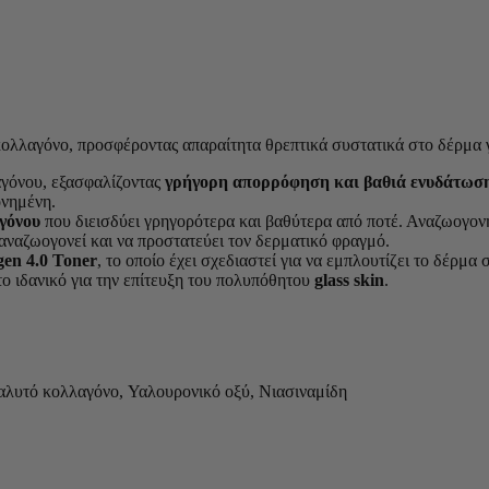
κολλαγόνο, προσφέροντας απαραίτητα θρεπτικά συστατικά στο δέρμα γ
γόνου, εξασφαλίζοντας
γρήγορη απορρόφηση και βαθιά ενυδάτωσ
ονημένη.
γόνου
που διεισδύει γρηγορότερα και βαθύτερα από ποτέ. Αναζωογον
αναζωογονεί και να προστατεύει τον δερματικό φραγμό.
gen 4.0 Toner
, το οποίο έχει σχεδιαστεί για να εμπλουτίζει το δέρμ
ο ιδανικό για την επίτευξη του πολυπόθητου
glass skin
.
λυτό κολλαγόνο, Υαλουρονικό οξύ, Νιασιναμίδη