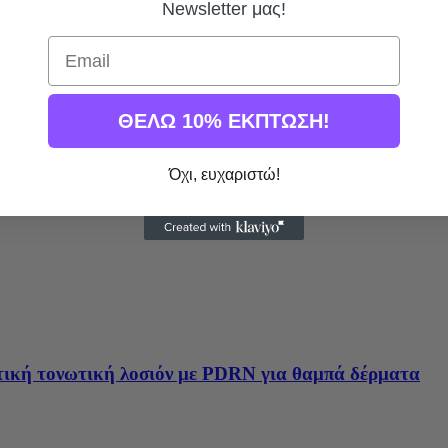
Newsletter μας!
Email
ΘΕΛΩ 10% ΕΚΠΤΩΣΗ!
Όχι, ευχαριστώ!
τική τονωτική λοσιόν με PDRN για θαμπά δέρματα