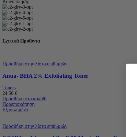
Κοινοποίηση:
Σχετικά Προϊόντα
Πρόσθήκη στην λίστα επιθυμιών
Anua- BHA 2% Exfoliating Toner
Toners
24,50
€
Προσθήκη στο καλάθι
Προεπισκόπηση
Εξαντλημένο
Πρόσθήκη στην λίστα επιθυμιών