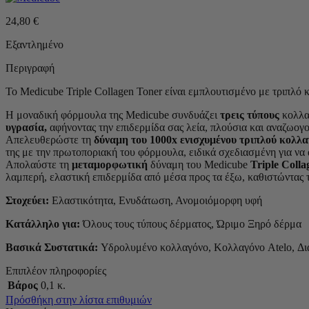
24,80
€
Εξαντλημένο
Περιγραφή
Το Medicube Triple Collagen Toner είναι εμπλουτισμένο με τριπλό 
Η μοναδική φόρμουλα της Medicube συνδυάζει
τρεις τύπους
κολλα
υγρασία,
αφήνοντας την επιδερμίδα σας λεία, πλούσια και αναζωογ
Απελευθερώστε τη
δύναμη του 1000x ενισχυμένου τριπλού κολλα
της με την πρωτοποριακή του φόρμουλα, ειδικά σχεδιασμένη για να 
Απολαύστε τη
μεταμορφωτική
δύναμη του Medicube
Triple Colla
λαμπερή, ελαστική επιδερμίδα από μέσα προς τα έξω, καθιστώντας τ
Στοχεύει:
Ελαστικότητα, Ενυδάτωση, Ανομοιόμορφη υφή
Κατάλληλο για:
Όλους τους τύπους δέρματος, Ώριμο Ξηρό δέρμα
Βασικά Συστατικά:
Υδρολυμένο κολλαγόνo, Κολλαγόνο Atelo, Δια
Επιπλέον πληροφορίες
Βάρος
0,1 κ.
Πρόσθήκη στην λίστα επιθυμιών