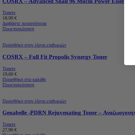
COSRX – Advanced Snail 96 Mucin Power Essence
Toners
18,90
€
Διαβάστε περισσότερα
Προεπισκόπηση
Πρόσθήκη στην λίστα επιθυμιών
COSRX – Full Fit Propolis Synergy Toner
Toners
19,60
€
Προσθήκη στο καλάθι
Προεπισκόπηση
Πρόσθήκη στην λίστα επιθυμιών
Genabelle -PDRN Rejuvenating Toner – Αναζωογονη
Toners
27,90
€