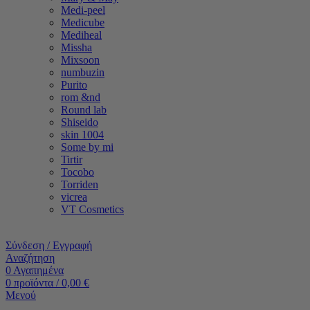
Medi-peel
Medicube
Mediheal
Missha
Mixsoon
numbuzin
Purito
rom &nd
Round lab
Shiseido
skin 1004
Some by mi
Tirtir
Tocobo
Torriden
vicrea
VT Cosmetics
Σύνδεση / Εγγραφή
Αναζήτηση
0
Αγαπημένα
0
προϊόντα
/
0,00
€
Μενού