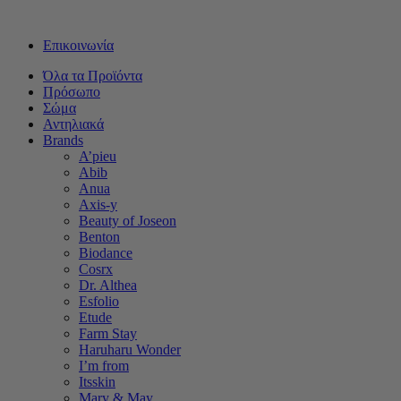
Δωρεάν μεταφορικά για αγορές άνω των 50€ - Αποστολή με Box
Επικοινωνία
Όλα τα Προϊόντα
Πρόσωπο
Σώμα
Αντηλιακά
Brands
A’pieu
Abib
Anua
Axis-y
Beauty of Joseon
Benton
Biodance
Cosrx
Dr. Althea
Esfolio
Etude
Farm Stay
Haruharu Wonder
I’m from
Itsskin
Mary & May