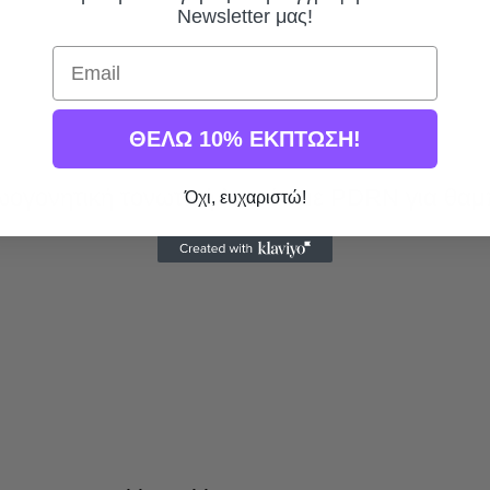
Newsletter μας!
Email
ΘΕΛΩ 10% ΕΚΠΤΩΣΗ!
ωογονητική τονωτική λοσιόν με PDRN για θα
Όχι, ευχαριστώ!