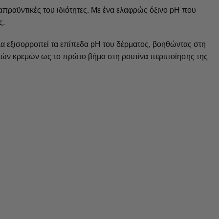
απραϋντικές του ιδιότητες. Με ένα ελαφρώς όξινο pH που
ς.
λα εξισορροπεί τα επίπεδα pH του δέρματος, βοηθώντας στη
ικών κρεμών ως το πρώτο βήμα στη ρουτίνα περιποίησης της