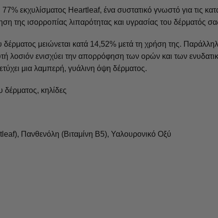
77% εκχυλίσματος Heartleaf, ένα συστατικό γνωστό για τις κατ
ίηση της ισορροπίας λιπαρότητας και υγρασίας του δέρματός σα
υ δέρματος μειώνεται κατά 14,52% μετά τη χρήση της. Παράλλη
υτή λοσιόν ενισχύει την απορρόφηση των ορών και των ενυδατ
πετύχει μια λαμπερή, γυάλινη όψη δέρματος.
υ δέρματος, κηλίδες
leaf), Πανθενόλη (Βιταμίνη Β5), Υαλουρονικό Οξύ