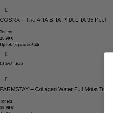
COSRX – The AHA BHA PHA LHA 35 Peel
Toners
18,90
€
Προσθήκη στο καλάθι
Εξαντλημένο
FARMSTAY – Collagen Water Full Moist Toner
Toners
16,90
€