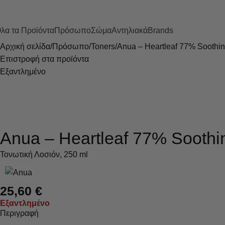
ωρεάν μεταφορικά για αγορές άνω των 50€ - Αποστολή με Box Now με 2€
λα τα Προϊόντα
Πρόσωπο
Σώμα
Αντηλιακά
Brands
Αρχική σελίδα
Πρόσωπο
Toners
Anua – Heartleaf 77% Soothin
Επιστροφή στα προϊόντα
Εξαντλημένο
Anua – Heartleaf 77% Soothi
Τονωτική Λοσιόν, 250 ml
25,60
€
Εξαντλημένο
Περιγραφή