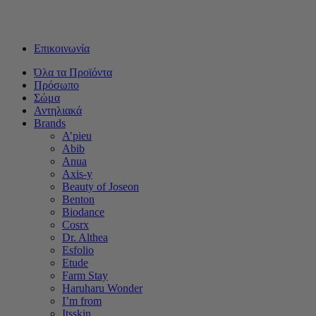
Δωρεάν μεταφορικά για αγορές άνω των 50€ - Αποστολή με
Box Now με 2€
Επικοινωνία
Όλα τα Προϊόντα
Πρόσωπο
Σώμα
Αντηλιακά
Brands
A’pieu
Abib
Anua
Axis-y
Beauty of Joseon
Benton
Biodance
Cosrx
Dr. Althea
Esfolio
Etude
Farm Stay
Haruharu Wonder
I’m from
Itsskin