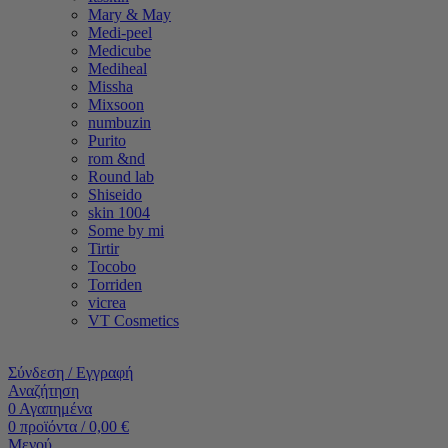
Mary & May
Medi-peel
Medicube
Mediheal
Missha
Mixsoon
numbuzin
Purito
rom &nd
Round lab
Shiseido
skin 1004
Some by mi
Tirtir
Tocobo
Torriden
vicrea
VT Cosmetics
Σύνδεση / Εγγραφή
Αναζήτηση
0
Αγαπημένα
0
προϊόντα
/
0,00
€
Μενού