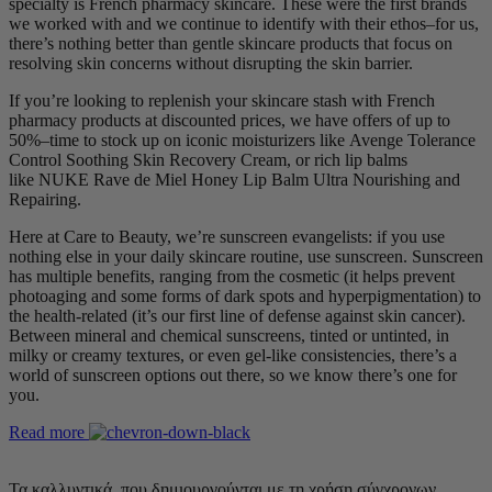
specialty is French pharmacy skincare. These were the first brands
we worked with and we continue to identify with their ethos–for us,
there’s nothing better than gentle skincare products that focus on
resolving skin concerns without disrupting the skin barrier.
If you’re looking to replenish your skincare stash with French
pharmacy products at discounted prices, we have offers of up to
50%–time to stock up on iconic moisturizers like Avenge Tolerance
Control Soothing Skin Recovery Cream, or rich lip balms
like NUKE Rave de Miel Honey Lip Balm Ultra Nourishing and
Repairing.
Here at Care to Beauty, we’re sunscreen evangelists: if you use
nothing else in your daily skincare routine, use sunscreen. Sunscreen
has multiple benefits, ranging from the cosmetic (it helps prevent
photoaging and some forms of dark spots and hyperpigmentation) to
the health-related (it’s our first line of defense against skin cancer).
Between mineral and chemical sunscreens, tinted or untinted, in
milky or creamy textures, or even gel-like consistencies, there’s a
world of sunscreen options out there, so we know there’s one for
you.
Read more
Τα καλλυντικά, που δημιουργούνται με τη χρήση σύγχρονων