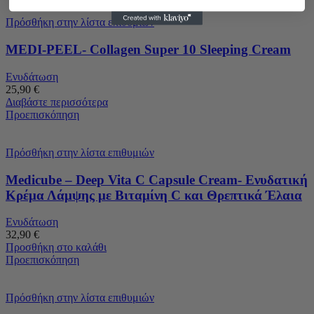
Πρόσθήκη στην λίστα επιθυμιών
MEDI-PEEL- Collagen Super 10 Sleeping Cream
Ενυδάτωση
25,90
€
Διαβάστε περισσότερα
Προεπισκόπηση
Πρόσθήκη στην λίστα επιθυμιών
Medicube – Deep Vita C Capsule Cream- Ενυδατική
Κρέμα Λάμψης με Βιταμίνη C και Θρεπτικά Έλαια
Ενυδάτωση
32,90
€
Προσθήκη στο καλάθι
Προεπισκόπηση
Πρόσθήκη στην λίστα επιθυμιών