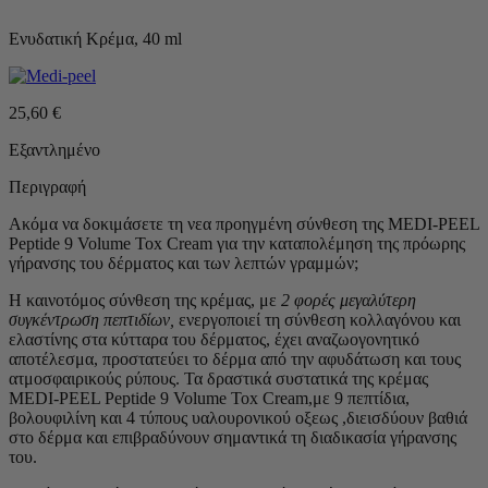
Ενυδατική Κρέμα, 40 ml
25,60
€
Εξαντλημένο
Περιγραφή
Ακόμα να δοκιμάσετε τη νεα προηγμένη σύνθεση της MEDI-PEEL
Peptide 9 Volume Tox Cream για την καταπολέμηση της πρόωρης
γήρανσης του δέρματος και των λεπτών γραμμών;
Η καινοτόμος σύνθεση της κρέμας, με
2 φορές μεγαλύτερη
συγκέντρωση πεπτιδίων,
ενεργοποιεί τη σύνθεση κολλαγόνου και
ελαστίνης στα κύτταρα του δέρματος, έχει αναζωογονητικό
αποτέλεσμα, προστατεύει το δέρμα από την αφυδάτωση και τους
ατμοσφαιρικούς ρύπους. Τα δραστικά συστατικά της κρέμας
MEDI-PEEL Peptide 9 Volume Tox Cream,με 9 πεπτίδια,
βολουφιλίνη και 4 τύπους υαλουρονικού οξεως ,διεισδύουν βαθιά
στο δέρμα και επιβραδύνουν σημαντικά τη διαδικασία γήρανσης
του.