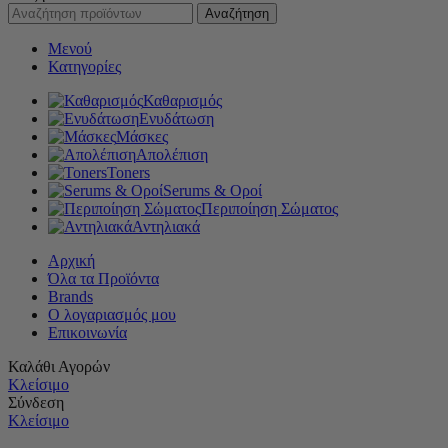
Αναζήτηση
Μενού
Κατηγορίες
Καθαρισμός
Ενυδάτωση
Μάσκες
Απολέπιση
Toners
Serums & Οροί
Περιποίηση Σώματος
Αντηλιακά
Αρχική
Όλα τα Προϊόντα
Brands
Ο λογαριασμός μου
Επικοινωνία
Καλάθι Αγορών
Κλείσιμο
Σύνδεση
Κλείσιμο