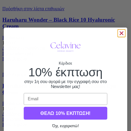
Πρόσθήκη στην λίστα επιθυμιών
Haruharu Wonder – Black Rice 10 Hyaluronic
Cream
Ενυδάτωση
18,90
€
Διαβάστε περισσότερα
Προεπισκόπηση
Εξαντλημένο
Κέρδισε
10% έκπτωση
Πρόσθήκη στην λίστα επιθυμιών
στην 1η σου αγορά με την εγγραφή σου στο
Haruharu Wonder – Black Rice Bakuchiol Eye
Newsletter μας!
Cream
Email
Ενυδάτωση
19,90
€
ΘΕΛΩ 10% ΕΚΠΤΩΣΗ!
Διαβάστε περισσότερα
Προεπισκόπηση
Εξαντλημένο
Όχι, ευχαριστώ!