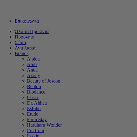
Δωρεάν μεταφορικά για αγορές άνω των 50€ - Αποστολή με
Box Now με 2€
Επικοινωνία
Όλα τα Προϊόντα
Πρόσωπο
Σώμα
Αντηλιακά
Brands
A’pieu
Abib
Anua
Axis-y
Beauty of Joseon
Benton
Biodance
Cosrx
Dr. Althea
Esfolio
Etude
Farm Stay
Haruharu Wonder
I’m from
Itsskin