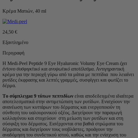
Κρέμα Ματιών, 40 ml
24,50
€
Εξαντλημένο
Περιγραφή
Η Medi-Peel Peptide 9 Eye Hyaluronic Volumy Eye Cream
έχει
έντονο συσφιγκτικό και ανυψωτικό αποτέλεσμα
. Αντιγηραντική
κρέμα για την περιοχή γύρω από τα μάτια με πεπτίδια που λειαίνει
ρυτίδες έκφρασης και λεπτές γραμμές, συσφίγγει και φωτίζει το
δέρμα.
Tο σύμπλεγμα 9 τύπων πεπτιδίων
είναι αποδεδειγμένα ιδιαίτερα
αποτελεσματικά στην αντιμετώπιση των ρυτίδων. Ενισχύουν την
ανανέωση των κυττάρων του δέρματος και ενεργοποιούν τη
σύνθεση του υαλουρονικού οξέος. Διεγείρουν την παραγωγή
κολλαγόνου και στοχεύουν στη μείωση των ρυτίδων και στη
σύσφιξη του δέρματος. Εισέρχονται στα βαθιά στρώματα του
δέρματος και διεγείρουν τους ινοβλάστες, προάγουν την
αναδόμηση του συνδετικού ιστού, καθώς και την ενίσχυση του