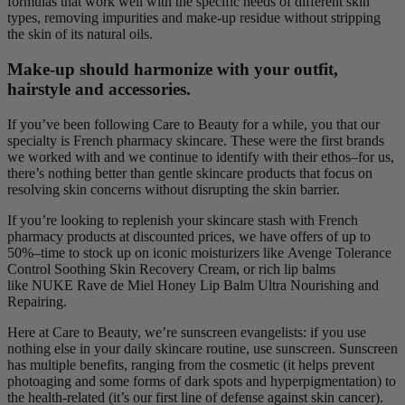
formulas that work well with the specific needs of different skin
types, removing impurities and make-up residue without stripping
the skin of its natural oils.
Make-up should harmonize with your outfit,
hairstyle and accessories.
If you’ve been following Care to Beauty for a while, you that our
specialty is French pharmacy skincare. These were the first brands
we worked with and we continue to identify with their ethos–for us,
there’s nothing better than gentle skincare products that focus on
resolving skin concerns without disrupting the skin barrier.
If you’re looking to replenish your skincare stash with French
pharmacy products at discounted prices, we have offers of up to
50%–time to stock up on iconic moisturizers like Avenge Tolerance
Control Soothing Skin Recovery Cream, or rich lip balms
like NUKE Rave de Miel Honey Lip Balm Ultra Nourishing and
Repairing.
Here at Care to Beauty, we’re sunscreen evangelists: if you use
nothing else in your daily skincare routine, use sunscreen. Sunscreen
has multiple benefits, ranging from the cosmetic (it helps prevent
photoaging and some forms of dark spots and hyperpigmentation) to
the health-related (it’s our first line of defense against skin cancer).