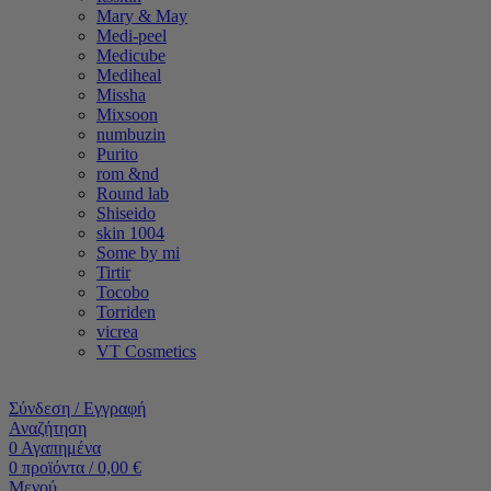
Mary & May
Medi-peel
Medicube
Mediheal
Missha
Mixsoon
numbuzin
Purito
rom &nd
Round lab
Shiseido
skin 1004
Some by mi
Tirtir
Tocobo
Torriden
vicrea
VT Cosmetics
Σύνδεση / Εγγραφή
Αναζήτηση
0
Αγαπημένα
0
προϊόντα
/
0,00
€
Μενού