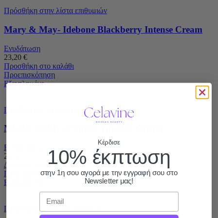
Πρόσθήκη στην λίστα επιθυμιών
Mary & May- Idebone Blackberry Intense Cream
Ενυδάτωση
23,20
€
Προσθήκη στο καλάθι
Προεπισκόπηση
Εξαντλημένο
Πρόσθήκη στην λίστα επιθυμιών
MEDI- PEEL – Peptide Tox Bor Cream
Κέρδισε
Ενυδάτωση
10% έκπτωση
26,50
€
Διαβάστε περισσότερα
στην 1η σου αγορά με την εγγραφή σου στο
Προεπισκόπηση
Newsletter μας!
Εξαντλημένο
Email
Πρόσθήκη στην λίστα επιθυμιών