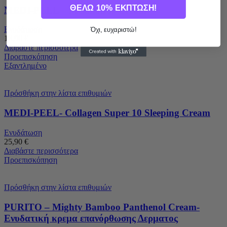
ΘΕΛΩ 10% ΕΚΠΤΩΣΗ!
MEDI-PEEL – Melanon X Cream
Ενυδάτωση
Όχι, ευχαριστώ!
18,90
€
Διαβάστε περισσότερα
Προεπισκόπηση
Εξαντλημένο
Πρόσθήκη στην λίστα επιθυμιών
MEDI-PEEL- Collagen Super 10 Sleeping Cream
Ενυδάτωση
25,90
€
Διαβάστε περισσότερα
Προεπισκόπηση
Πρόσθήκη στην λίστα επιθυμιών
PURITO – Mighty Bamboo Panthenol Cream-
Ενυδατική κρεμα επανόρθωσης Δερματος