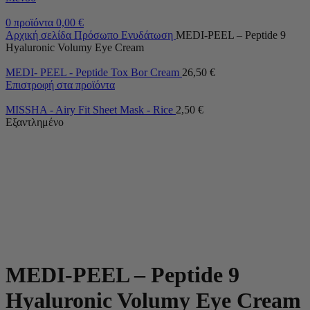
0
προϊόντα
0,00
€
Αρχική σελίδα
Πρόσωπο
Ενυδάτωση
MEDI-PEEL – Peptide 9
Hyaluronic Volumy Eye Cream
MEDI- PEEL - Peptide Tox Bor Cream
26,50
€
Επιστροφή στα προϊόντα
MISSHA - Airy Fit Sheet Mask - Rice
2,50
€
Εξαντλημένο
MEDI-PEEL – Peptide 9
Hyaluronic Volumy Eye Cream