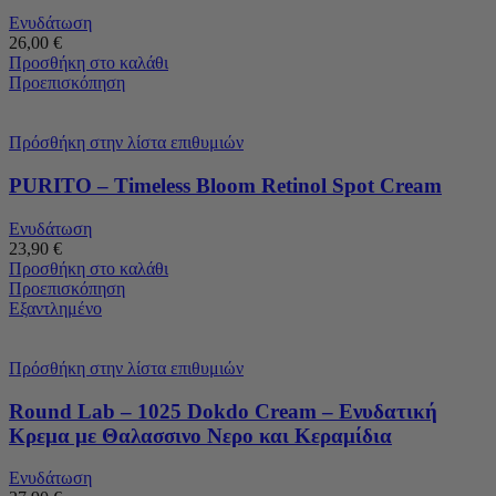
Ενυδάτωση
26,00
€
Προσθήκη στο καλάθι
Προεπισκόπηση
Πρόσθήκη στην λίστα επιθυμιών
PURITO – Timeless Bloom Retinol Spot Cream
Ενυδάτωση
23,90
€
Προσθήκη στο καλάθι
Προεπισκόπηση
Εξαντλημένο
Πρόσθήκη στην λίστα επιθυμιών
Round Lab – 1025 Dokdo Cream – Ενυδατική
Κρεμα με Θαλασσινο Νερο και Κεραμίδια
Ενυδάτωση