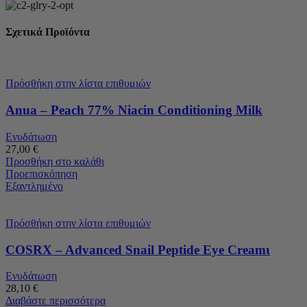
Σχετικά Προϊόντα
Πρόσθήκη στην λίστα επιθυμιών
Anua – Peach 77% Niacin Conditioning Milk
Ενυδάτωση
27,00
€
Προσθήκη στο καλάθι
Προεπισκόπηση
Εξαντλημένο
Πρόσθήκη στην λίστα επιθυμιών
COSRX – Advanced Snail Peptide Eye Creamι
Ενυδάτωση
28,10
€
Διαβάστε περισσότερα