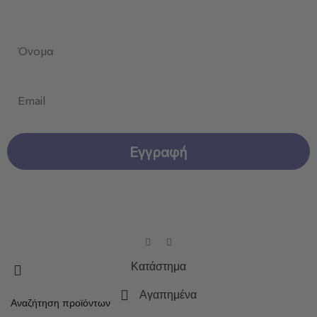
Κάνετε εγγραφή στο newsletter μας!
First Name
Email
Εγγραφή
CELAVINE © 2026 . Created by
Dizzy Agency.
All Rights
Reserved.
Κατάστημα
Αγαπημένα