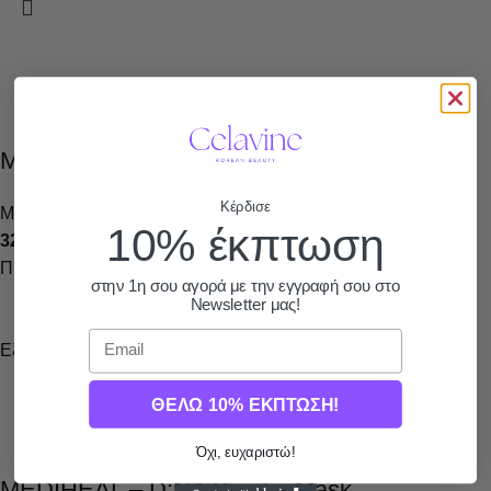
Medicube- Collagen Night Wrapping Mask
Κέρδισε
Μάσκες
10% έκπτωση
32,90
€
Προσθήκη στο καλάθι
στην 1η σου αγορά με την εγγραφή σου στο
Newsletter μας!
Email
Εξαντλημένο
ΘΕΛΩ 10% ΕΚΠΤΩΣΗ!
Όχι, ευχαριστώ!
MEDIHEAL – D:NA Proatin Mask