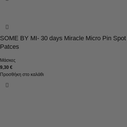
SOME BY MI- 30 days Miracle Micro Pin Spot
Patces
Μάσκες
9,30
€
Προσθήκη στο καλάθι
Τα καλλυντικά, που δημιουργούνται με τη χρήση σύγχρονων
τεχνολογιών, στοχεύουν στην υγεία και την ομορφιά του
δέρματος.
Κατηγορίες