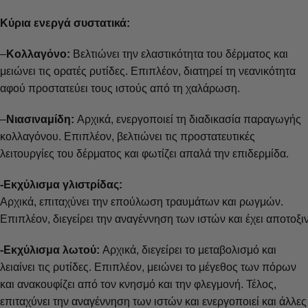
Κύρια ενεργά συστατικά:
–
Κολλαγόνο:
Βελτιώνει την ελαστικότητα του δέρματος και
μειώνει τις ορατές ρυτίδες. Επιπλέον, διατηρεί τη νεανικότητα
αφού προστατεύει τους ιστούς από τη χαλάρωση.
–
Νιασιναμίδη:
Αρχικά, ενεργοποιεί τη διαδικασία παραγωγής
κολλαγόνου. Επιπλέον, βελτιώνει τις προστατευτικές
λειτουργίες του δέρματος και φωτίζει απαλά την επιδερμίδα.
-Εκχύλισμα γλιστρίδας:
Αρχικά,
επιταχύνει
την
επούλωση
τραυμάτων
και
ρωγμών
.
Επιπλέον,
διεγείρει
την
αναγέννηση
των
ιστών
και
έχει
αποτοξι
-Εκχύλισμα λωτού:
Αρχικά, διεγείρει το μεταβολισμό και
λειαίνει τις ρυτίδες. Επιπλέον, μειώνει το μέγεθος των πόρων
και ανακουφίζει από τον κνησμό και την φλεγμονή. Τέλος,
επιταχύνει την αναγέννηση των ιστών και ενεργοποιεί και άλλες