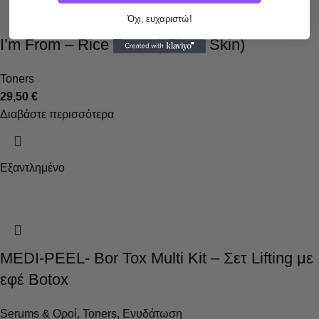
Όχι, ευχαριστώ!
I’m From – Rice Toner ( Glass Skin)
Toners
29,50
€
Διαβάστε περισσότερα
Εξαντλημένο
MEDI-PEEL- Bor Tox Multi Kit – Σετ Lifting με
εφέ Botox
Serums & Οροί
,
Toners
,
Ενυδάτωση