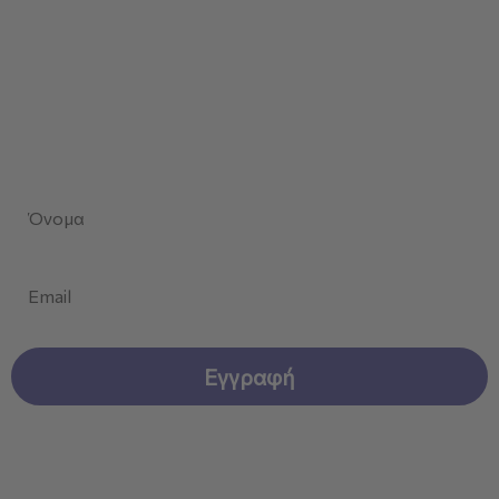
Όροι και προϋποθέσεις
Πολιτική Επιστροφών
Επικοινωνία
Μείνετε Ενημερωμένοι
Κάνετε εγγραφή στο newsletter μας!
First Name
Email
Εγγραφή
CELAVINE © 2026 . Created by
Dizzy Agency.
All Rights
Reserved.