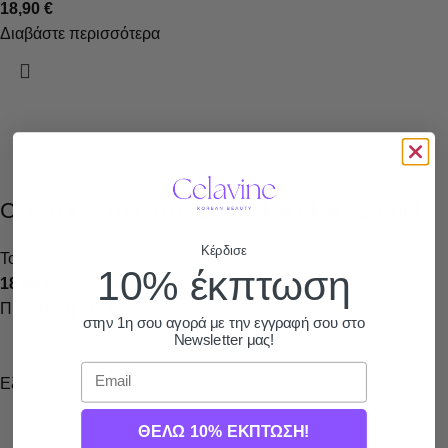
18,90
€
Διαβάστε περισσότερα
COSRX – The AHA BHA PHA LHA 35 Peel
Κέρδισε
Toners
10% έκπτωση
18,90
€
Προσθήκη στο καλάθι
στην 1η σου αγορά με την εγγραφή σου στο
Newsletter μας!
Email
Εξαντλημένο
ΘΕΛΩ 10% ΕΚΠΤΩΣΗ!