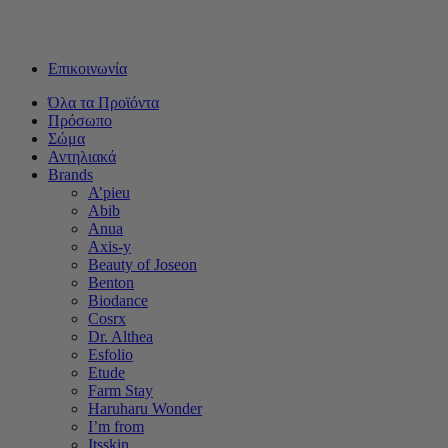
Δωρεάν μεταφορικά για αγορές άνω των 50€ - Αποστολή με
Box Now με 2€
Επικοινωνία
Όλα τα Προϊόντα
Πρόσωπο
Σώμα
Αντηλιακά
Brands
A’pieu
Abib
Anua
Axis-y
Beauty of Joseon
Benton
Biodance
Cosrx
Dr. Althea
Esfolio
Etude
Farm Stay
Haruharu Wonder
I’m from
Itsskin