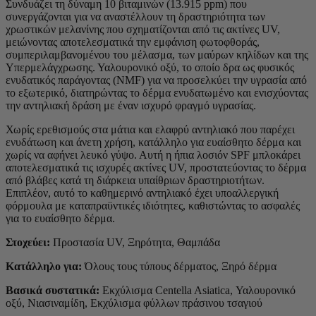
Συνδυάζει τη δύναμη 10 βιταμινών (13.915 ppm) που
συνεργάζονται για να αναστέλλουν τη δραστηριότητα των
χρωστικών μελανίνης που σχηματίζονται από τις ακτίνες UV,
μειώνοντας αποτελεσματικά την εμφάνιση φωτοφθοράς,
συμπεριλαμβανομένου του μέλασμα, των μαύρων κηλίδων και της
Υπερμελάγχρωσης. Υαλουρονικό οξύ, το οποίο δρα ως φυσικός
ενυδατικός παράγοντας (NMF) για να προσελκύει την υγρασία από
το εξωτερικό, διατηρώντας το δέρμα ενυδατωμένο και ενισχύοντας
την αντηλιακή δράση με έναν ισχυρό φραγμό υγρασίας.
Χωρίς ερεθισμούς στα μάτια και ελαφρύ αντηλιακό που παρέχει
ενυδάτωση και άνετη χρήση, κατάλληλο για ευαίσθητο δέρμα και
χωρίς να αφήνει λευκό γύψο. Αυτή η ήπια λοσιόν SPF μπλοκάρει
αποτελεσματικά τις ισχυρές ακτίνες UV, προστατεύοντας το δέρμα
από βλάβες κατά τη διάρκεια υπαίθριων δραστηριοτήτων.
Επιπλέον, αυτό το καθημερινό αντηλιακό έχει υποαλλεργική
φόρμουλα με καταπραϋντικές ιδιότητες, καθιστώντας το ασφαλές
για το ευαίσθητο δέρμα.
Στοχεύει:
Προστασία UV, Ξηρότητα, Θαμπάδα
Κατάλληλο για:
Όλους τους τύπους δέρματος, Ξηρό δέρμα
Βασικά συστατικά:
Εκχύλισμα Centella Asiatica, Υαλουρονικό
οξύ, Νιασιναμίδη, Εκχύλισμα φύλλων πράσινου τσαγιού