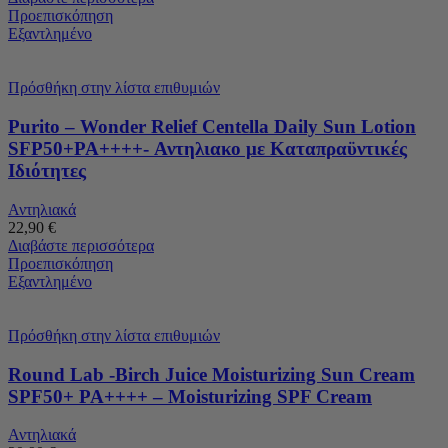
Προεπισκόπηση
Εξαντλημένο
Πρόσθήκη στην λίστα επιθυμιών
Purito – Wonder Relief Centella Daily Sun Lotion
SFP50+PA++++- Αντηλιακο με Καταπραϋντικές
Ιδιότητες
Αντηλιακά
22,90
€
Διαβάστε περισσότερα
Προεπισκόπηση
Εξαντλημένο
Πρόσθήκη στην λίστα επιθυμιών
Round Lab -Birch Juice Moisturizing Sun Cream
SPF50+ PA++++ – Moisturizing SPF Cream
Αντηλιακά