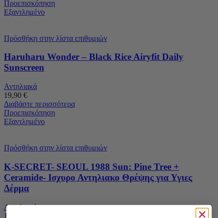
Προεπισκόπηση
Εξαντλημένο
Πρόσθήκη στην λίστα επιθυμιών
Haruharu Wonder – Black Rice Airyfit Daily
Sunscreen
Αντηλιακά
19,90
€
Διαβάστε περισσότερα
Προεπισκόπηση
Εξαντλημένο
Πρόσθήκη στην λίστα επιθυμιών
K-SECRET- SEOUL 1988 Sun: Pine Tree +
Ceramide- Ισχυρο Αντηλιακο Θρέψης για Υγιες
Δέρμα
Αντηλιακά
19,90
€