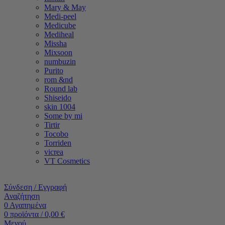
Mary & May
Medi-peel
Medicube
Mediheal
Missha
Mixsoon
numbuzin
Purito
rom &nd
Round lab
Shiseido
skin 1004
Some by mi
Tirtir
Tocobo
Torriden
vicrea
VT Cosmetics
Σύνδεση / Εγγραφή
Αναζήτηση
0
Αγαπημένα
0
προϊόντα
/
0,00
€
Μενού