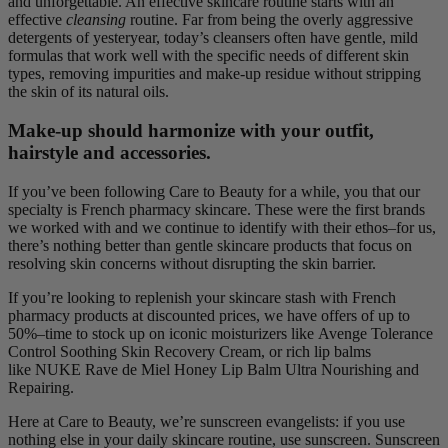
and unforgettable. An effective skincare routine starts with an
effective
cleansing
routine. Far from being the overly aggressive
detergents of yesteryear, today’s cleansers often have gentle, mild
formulas that work well with the specific needs of different skin
types, removing impurities and make-up residue without stripping
the skin of its natural oils.
Make-up should harmonize with your outfit,
hairstyle and accessories.
If you’ve been following Care to Beauty for a while, you that our
specialty is French pharmacy skincare. These were the first brands
we worked with and we continue to identify with their ethos–for us,
there’s nothing better than gentle skincare products that focus on
resolving skin concerns without disrupting the skin barrier.
If you’re looking to replenish your skincare stash with French
pharmacy products at discounted prices, we have offers of up to
50%–time to stock up on iconic moisturizers like Avenge Tolerance
Control Soothing Skin Recovery Cream, or rich lip balms
like NUKE Rave de Miel Honey Lip Balm Ultra Nourishing and
Repairing.
Here at Care to Beauty, we’re sunscreen evangelists: if you use
nothing else in your daily skincare routine, use sunscreen. Sunscreen