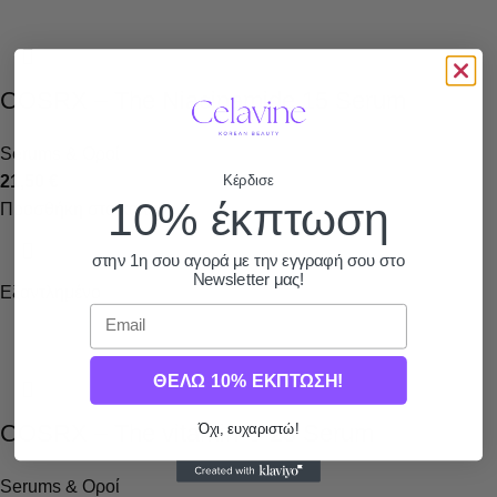
COSRX – The Niacinamide 15 Serum
Serums & Οροί
21,50
€
Κέρδισε
10% έκπτωση
Προσθήκη στο καλάθι
στην 1η σου αγορά με την εγγραφή σου στο
Newsletter μας!
Εξαντλημένο
Email
ΘΕΛΩ 10% ΕΚΠΤΩΣΗ!
COSRX – The vitamin C 23 Serum
Όχι, ευχαριστώ!
Serums & Οροί