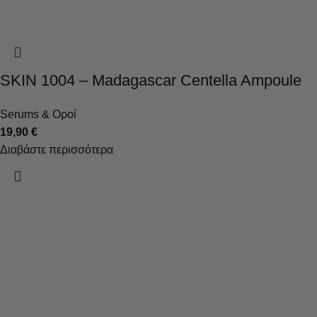
SKIN 1004 – Madagascar Centella Ampoule
Serums & Οροί
19,90
€
Διαβάστε περισσότερα
Τα καλλυντικά, που δημιουργούνται με τη χρήση σύγχρονων
τεχνολογιών, στοχεύουν στην υγεία και την ομορφιά του
δέρματος.
Κατηγορίες
Καθαρισμός