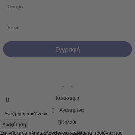
First Name
Email
Εγγραφή
CELAVINE © 2026 . Created by
Dizzy Agency.
All Rights
Reserved.
Κατάστημα
Αγαπημένα
0
Καλάθι
Αναζήτηση
Ξεκινήστε να πληκτρολογείτε για να δείτε τα προϊόντα που
Ο λογαριασμός μου