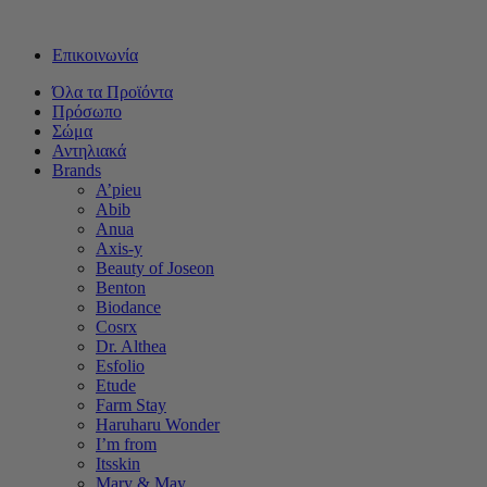
Δωρεάν μεταφορικά για αγορές άνω των 50€ - Αποστολή με Box
Επικοινωνία
Όλα τα Προϊόντα
Πρόσωπο
Σώμα
Αντηλιακά
Brands
A’pieu
Abib
Anua
Axis-y
Beauty of Joseon
Benton
Biodance
Cosrx
Dr. Althea
Esfolio
Etude
Farm Stay
Haruharu Wonder
I’m from
Itsskin
Mary & May