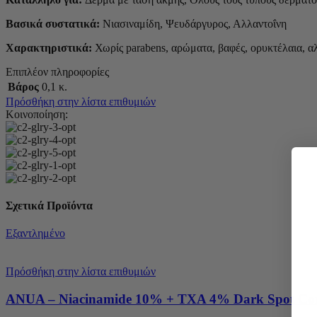
Βασικά συστατικά:
Νιασιναμίδη, Ψευδάργυρος, Αλλαντοΐνη
Χαρακτηριστικά:
Χωρίς parabens, αρώματα, βαφές, ορυκτέλαια, αλ
Επιπλέον πληροφορίες
Βάρος
0,1 κ.
Πρόσθήκη στην λίστα επιθυμιών
Κοινοποίηση:
Σχετικά Προϊόντα
Εξαντλημένο
Πρόσθήκη στην λίστα επιθυμιών
ANUA – Niacinamide 10% + TXA 4% Dark Spot Cor