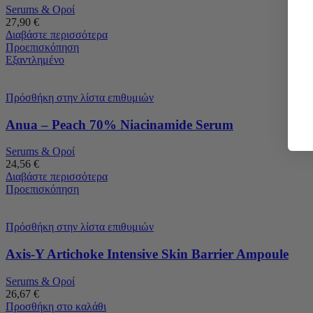
Serums & Οροί
27,90
€
Διαβάστε περισσότερα
Προεπισκόπηση
Εξαντλημένο
Πρόσθήκη στην λίστα επιθυμιών
Anua – Peach 70% Niacinamide Serum
Serums & Οροί
24,56
€
Διαβάστε περισσότερα
Προεπισκόπηση
Πρόσθήκη στην λίστα επιθυμιών
Axis-Y Artichoke Intensive Skin Barrier Ampoule
Serums & Οροί
26,67
€
Προσθήκη στο καλάθι