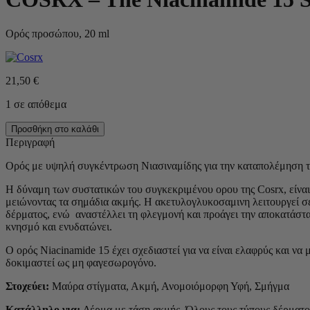
Ορός προσώπου, 20 ml
21,50
€
1 σε απόθεμα
COSRX
Προσθήκη στο καλάθι
-
Περιγραφή
The
Niacinamide
Ορός με υψηλή συγκέντρωση Νιασιναμίδης για την καταπολέμηση τη
15
Serum
Η δύναμη των συστατικών του συγκεκριμένου ορου της Cosrx, είναι
ποσότητα
μειώνοντας τα σημάδια ακμής. Η ακετυλογλυκοσαμινη λειτουργεί σε
δέρματος, ενώ αναστέλλει τη φλεγμονή και προάγει την αποκατάστ
κνησμό και ενυδατώνει.
Ο ορός Niacinamide 15 έχει σχεδιαστεί για να είναι ελαφρύς και να
δοκιμαστεί ως μη φαγεσωρογόνο.
Στοχεύει:
Μαύρα στίγματα, Ακμή, Ανομοιόμορφη Υφή, Σμήγμα
Κατάλληλο για:
Δέρμα με τάση ακμής, Όλους τους τύπους δέρματο