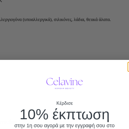
λεργιογόνα (υποαλλεργικά), σιλικόνες, λάδια, θειικά άλατα.
Κέρδισε
10% έκπτωση
recting Serum – Ορος Λάμψης
στην 1η σου αγορά με την εγγραφή σου στο