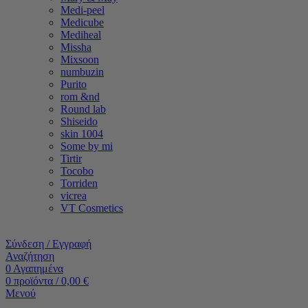
Medi-peel
Medicube
Mediheal
Missha
Mixsoon
numbuzin
Purito
rom &nd
Round lab
Shiseido
skin 1004
Some by mi
Tirtir
Tocobo
Torriden
vicrea
VT Cosmetics
Σύνδεση / Εγγραφή
Αναζήτηση
0
Αγαπημένα
0
προϊόντα
/
0,00
€
Μενού