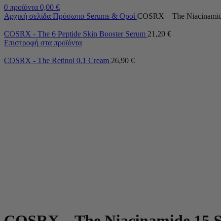
0
προϊόντα
0,00
€
Αρχική σελίδα
Πρόσωπο
Serums & Οροί
COSRX – The Niacinamid
COSRX - The 6 Peptide Skin Booster Serum
21,20
€
Επιστροφή στα προϊόντα
COSRX - The Retinol 0.1 Cream
26,90
€
COSRX – The Niacinamide 15 