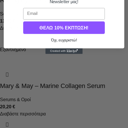
Rolling Eye Serum
Newsletter μας!
Email
Serums & Οροί
13,80
€
ΘΕΛΩ 10% ΕΚΠΤΩΣΗ!
Διαβάστε περισσότερα
Όχι, ευχαριστώ!
Εξαντλημένο
Mary & May – Marine Collagen Serum
Serums & Οροί
20,20
€
Διαβάστε περισσότερα