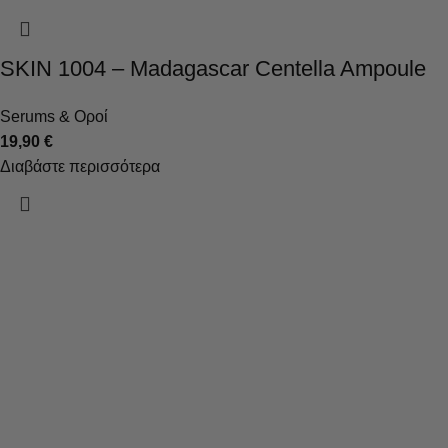
SKIN 1004 – Madagascar Centella Ampoule
Serums & Οροί
19,90
€
Διαβάστε περισσότερα
Τα καλλυντικά, που δημιουργούνται με τη χρήση σύγχρονων
τεχνολογιών, στοχεύουν στην υγεία και την ομορφιά του
δέρματος.
Κατηγορίες
Καθαρισμός
Ενυδάτωση
Μάσκες