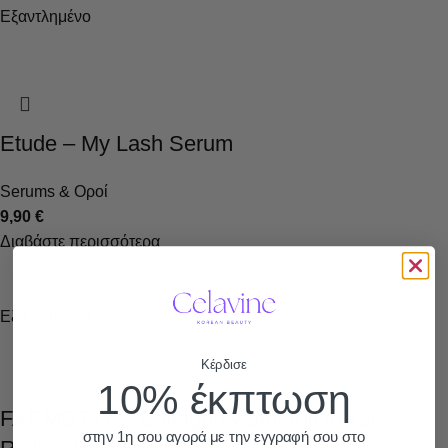
Εξαντλημένο
Etude – My Lash Serum
Serums & Οροί
9,90
€
Διαβάστε περισσότερα
Εξαντλημένο
Κέρδισε
10% έκπτωση
FARMSTAY – Collagen water full moist
στην 1η σου αγορά με την εγγραφή σου στο